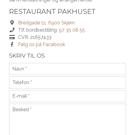
Nyhedsbrev
RESTAURANT PAKHUSET
Job
Bredgade 51, 6900 Skjern
Tlf. bordbestilling:
97 35 08 55
CVR: 21657433
Følg os på Facebook
SKRIV TIL OS
NAVN
*
TELEFON
*
E-MAIL
*
BESKED
*